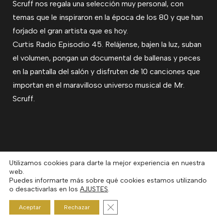
Scruff nos regala una selección muy personal, con
temas que le inspiraron en la época de los 80 y que han
forjado el gran artista que es hoy.
Curtis Radio Episodio 45. Relájense, bajen la luz, suban
el volumen, pongan un documental de ballenas y peces
en la pantalla del salón y disfruten de 10 canciones que
importan en el maravilloso universo musical de Mr.
Scruff.
Utilizamos cookies para darte la mejor experiencia en nuestra
web.
Puedes informarte más sobre qué cookies estamos utilizando
o desactivarlas en los
AJUSTES
.
Previous Post
Cerrar el banner de cookies RGP
Show #44 SKYGAZE
Aceptar
Rechazar