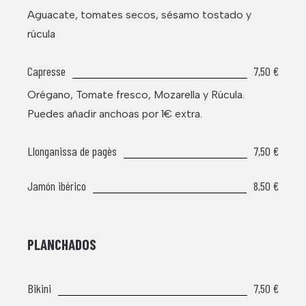
Aguacate, tomates secos, sésamo tostado y
rúcula
Capresse
7,50 €
Orégano, Tomate fresco, Mozarella y Rúcula.
Puedes añadir anchoas por 1€ extra.
Llonganissa de pagès
7,50 €
Jamón ibérico
8,50 €
PLANCHADOS
Bikini
7,50 €