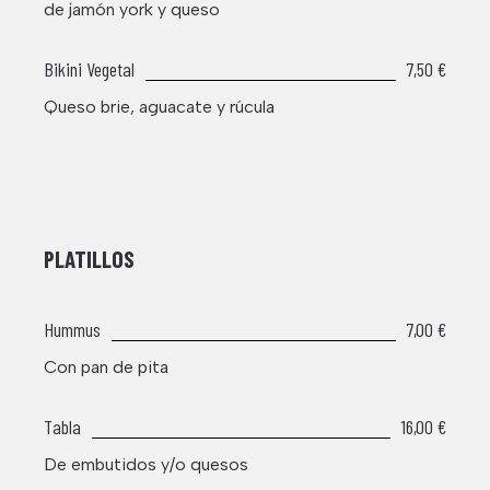
de jamón york y queso
Bikini Vegetal
7,50 €
Queso brie, aguacate y rúcula
PLATILLOS
Hummus
7,00 €
Con pan de pita
Tabla
16,00 €
De embutidos y/o quesos