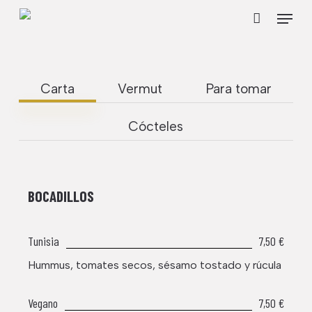
Skip
Menu
to
Cart
Close
Cart
main
content
Carta
Vermut
Para tomar
Cócteles
BOCADILLOS
Tunisia
7,50 €
Hummus, tomates secos, sésamo tostado y rúcula
Vegano
7,50 €