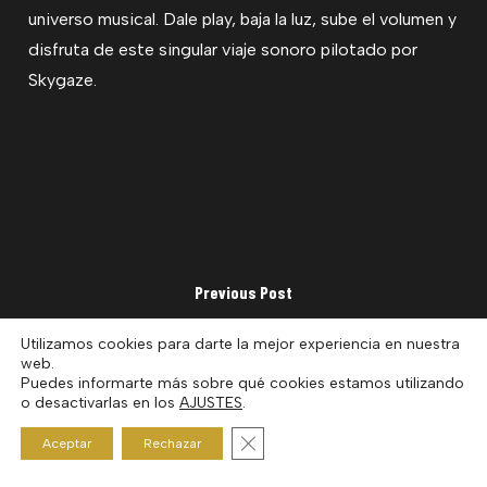
universo musical. Dale play, baja la luz, sube el volumen y
disfruta de este singular viaje sonoro pilotado por
Skygaze.
Previous Post
Show #43 COLLEEN 'COSMO' MURPHY
Utilizamos cookies para darte la mejor experiencia en nuestra
web.
Puedes informarte más sobre qué cookies estamos utilizando
o desactivarlas en los
AJUSTES
.
Cerrar el banner de cookies RGP
Aceptar
Rechazar