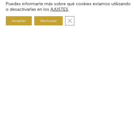
Puedes informarte más sobre qué cookies estamos utilizando
o desactivarlas en los
AJUSTES
.
Cerrar el banner de cookies RGP
Aceptar
Rechazar
Next Post
Show #42 DJ PSYCUT
© 2026 Curtis Audiophile Cafe. |
Aviso legal y Política de privacidad
|
Condiciones generales de uso y contratación
|
Política de cookies
facebook
youtube
google-
instagram
spotify
mixcloud
plus