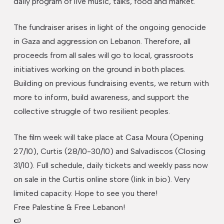
daily program of live music, talks, food and market.
The fundraiser arises in light of the ongoing genocide
in Gaza and aggression on Lebanon. Therefore, all
proceeds from all sales will go to local, grassroots
initiatives working on the ground in both places.
Building on previous fundraising events, we return with
more to inform, build awareness, and support the
collective struggle of two resilient peoples.
The film week will take place at Casa Moura (Opening
27/10), Curtis (28/10-30/10) and Salvadiscos (Closing
31/10). Full schedule, daily tickets and weekly pass now
on sale in the Curtis online store (link in bio). Very
limited capacity. Hope to see you there!
Free Palestine & Free Lebanon!
🍉