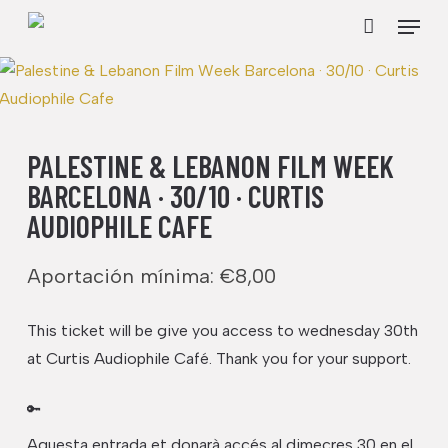
Skip
Menu
to
Cart
Close
Cart
main
content
PALESTINE & LEBANON FILM WEEK
BARCELONA · 30/10 · CURTIS
AUDIOPHILE CAFE
Aportación mínima:
€
8,00
This ticket will be give you access to wednesday 30th
at Curtis Audiophile Café. Thank you for your support.
🔑
Aquesta entrada et donarà accés al dimecres 30 en el