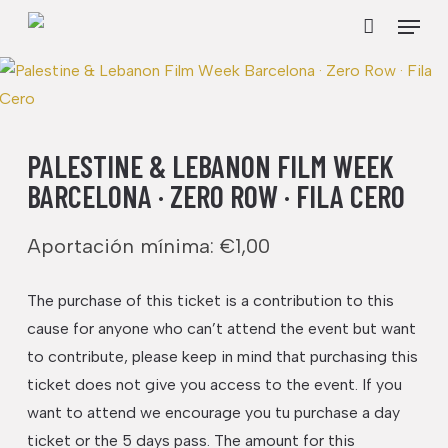
Skip
Menu
to
Cart
Close
Cart
main
content
PALESTINE & LEBANON FILM WEEK
BARCELONA · ZERO ROW · FILA CERO
Aportación mínima:
€
1,00
The purchase of this ticket is a contribution to this
cause for anyone who can’t attend the event but want
to contribute, please keep in mind that purchasing this
ticket does not give you access to the event. If you
want to attend we encourage you tu purchase a day
ticket or the 5 days pass. The amount for this