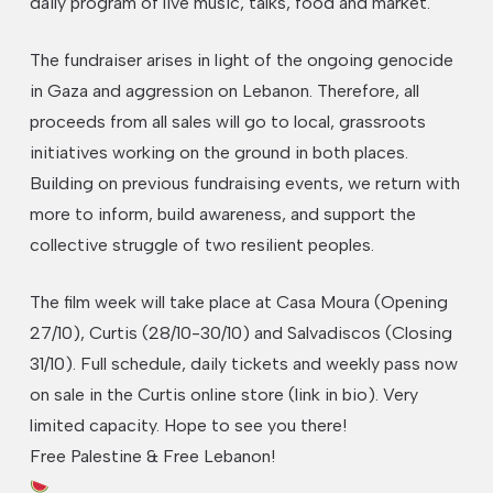
daily program of live music, talks, food and market.
The fundraiser arises in light of the ongoing genocide
in Gaza and aggression on Lebanon. Therefore, all
proceeds from all sales will go to local, grassroots
initiatives working on the ground in both places.
Building on previous fundraising events, we return with
more to inform, build awareness, and support the
collective struggle of two resilient peoples.
The film week will take place at Casa Moura (Opening
No hay productos en el carrito.
27/10), Curtis (28/10-30/10) and Salvadiscos (Closing
31/10). Full schedule, daily tickets and weekly pass now
GO TO SHOP
on sale in the Curtis online store (link in bio). Very
limited capacity. Hope to see you there!
Free Palestine & Free Lebanon!