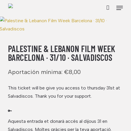
Skip
Menu
to
Cart
Close
Cart
main
content
PALESTINE & LEBANON FILM WEEK
BARCELONA · 31/10 · SALVADISCOS
Aportación mínima:
€
8,00
This ticket will be give you access to thursday 31st at
Salvadiscos. Thank you for your support.
🔑
Aquesta entrada et donarà accés al dijous 31 en
Salvadiscos. Moltes gràcies per la teva aportació.